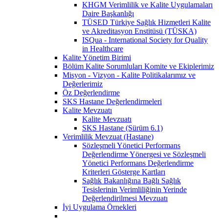
KHGM Verimlilik ve Kalite Uygulamaları
Daire Başkanlığı
TÜSED Türkiye Sağlık Hizmetleri Kalite
ve Akreditasyon Enstitüsü (TÜSKA)
ISQua - International Society for Quality
in Healthcare
Kalite Yönetim Birimi
Bölüm Kalite Sorumluları Komite ve Ekiplerimiz
Misyon - Vizyon - Kalite Politikalarımız ve
Değerlerimiz
Öz Değerlendirme
SKS Hastane Değerlendirmeleri
Kalite Mevzuatı
Kalite Mevzuatı
SKS Hastane (Sürüm 6.1)
Verimlilik Mevzuat (Hastane)
Sözleşmeli Yönetici Performans
Değerlendirme Yönergesi ve Sözleşmeli
Yönetici Performans Değerlendirme
Kriterleri Gösterge Kartları
Sağlık Bakanlığına Bağlı Sağlık
Tesislerinin Verimliliğinin Yerinde
Değerlendirilmesi Mevzuatı
İyi Uygulama Örnekleri