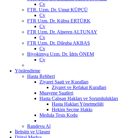
Cv
FTR. Uzm. Dr. Umut KÜPÇÜ
Cv
FTR Uzm. Dr. Kübra ERTÜRK
Cv
FTR Uzm. Dr. Alperen ALTUNAY
Cv
FTR Uzm. Dr. Dilruba AKBAŞ
Cv
Biyokimya Uzm. Dr. İdris ÖNEM
Cv
Yönlendirme
Hasta Rehberi
Ziyaret Saati ve Kuralları
Ziyaret ve Refakat Kuralları
Muayene Saatleri
Hasta Çalışan Hakları ve Sorumlulukları
Hasta Hakları Yönetmeliği
Hekim Seçme Hakkı
Medula Tesis Kodu
Randevu Al
İletişim ve Ulaşım
Dijital Medya