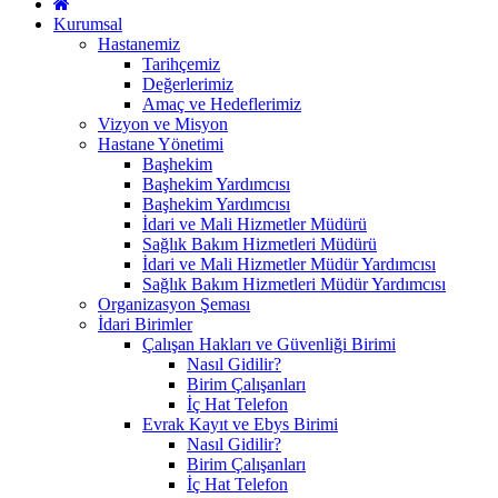
Kurumsal
Hastanemiz
Tarihçemiz
Değerlerimiz
Amaç ve Hedeflerimiz
Vizyon ve Misyon
Hastane Yönetimi
Başhekim
Başhekim Yardımcısı
Başhekim Yardımcısı
İdari ve Mali Hizmetler Müdürü
Sağlık Bakım Hizmetleri Müdürü
İdari ve Mali Hizmetler Müdür Yardımcısı
Sağlık Bakım Hizmetleri Müdür Yardımcısı
Organizasyon Şeması
İdari Birimler
Çalışan Hakları ve Güvenliği Birimi
Nasıl Gidilir?
Birim Çalışanları
İç Hat Telefon
Evrak Kayıt ve Ebys Birimi
Nasıl Gidilir?
Birim Çalışanları
İç Hat Telefon