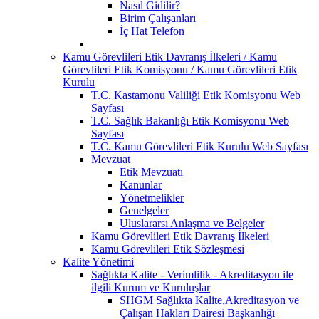
Nasıl Gidilir?
Birim Çalışanları
İç Hat Telefon
Kamu Görevlileri Etik Davranış İlkeleri / Kamu
Görevlileri Etik Komisyonu / Kamu Görevlileri Etik
Kurulu
T.C. Kastamonu Valiliği Etik Komisyonu Web
Sayfası
T.C. Sağlık Bakanlığı Etik Komisyonu Web
Sayfası
T.C. Kamu Görevlileri Etik Kurulu Web Sayfası
Mevzuat
Etik Mevzuatı
Kanunlar
Yönetmelikler
Genelgeler
Uluslararsı Anlaşma ve Belgeler
Kamu Görevlileri Etik Davranış İlkeleri
Kamu Görevlileri Etik Sözleşmesi
Kalite Yönetimi
Sağlıkta Kalite - Verimlilik - Akreditasyon ile
ilgili Kurum ve Kuruluşlar
SHGM Sağlıkta Kalite,Akreditasyon ve
Çalışan Hakları Dairesi Başkanlığı