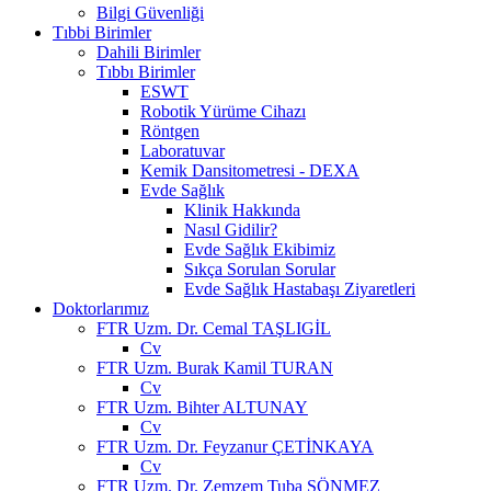
Bilgi Güvenliği
Tıbbi Birimler
Dahili Birimler
Tıbbı Birimler
ESWT
Robotik Yürüme Cihazı
Röntgen
Laboratuvar
Kemik Dansitometresi - DEXA
Evde Sağlık
Klinik Hakkında
Nasıl Gidilir?
Evde Sağlık Ekibimiz
Sıkça Sorulan Sorular
Evde Sağlık Hastabaşı Ziyaretleri
Doktorlarımız
FTR Uzm. Dr. Cemal TAŞLIGİL
Cv
FTR Uzm. Burak Kamil TURAN
Cv
FTR Uzm. Bihter ALTUNAY
Cv
FTR Uzm. Dr. Feyzanur ÇETİNKAYA
Cv
FTR Uzm. Dr. Zemzem Tuba SÖNMEZ