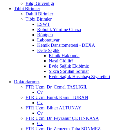
Bilgi Güvenliği
Tıbbi Birimler
Dahili Birimler
Tıbbı Birimler
ESWT
Robotik Yürüme Cihazı
Röntgen
Laboratuvar
Kemik Dansitometresi - DEXA
Evde Sağlık
Klinik Hakkında
Nasıl Gidilir?
Evde Sağlık Ekibimiz
Sıkça Sorulan Sorular
Evde Sağlık Hastabaşı Ziyaretleri
Doktorlarımız
FTR Uzm. Dr. Cemal TAŞLIGİL
Cv
FTR Uzm. Burak Kamil TURAN
Cv
FTR Uzm. Bihter ALTUNAY
Cv
FTR Uzm. Dr. Feyzanur ÇETİNKAYA
Cv
FTR Uzm. Dr. Zemzem Tuba SÖNMEZ