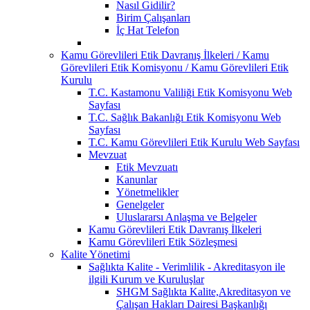
Nasıl Gidilir?
Birim Çalışanları
İç Hat Telefon
Kamu Görevlileri Etik Davranış İlkeleri / Kamu
Görevlileri Etik Komisyonu / Kamu Görevlileri Etik
Kurulu
T.C. Kastamonu Valiliği Etik Komisyonu Web
Sayfası
T.C. Sağlık Bakanlığı Etik Komisyonu Web
Sayfası
T.C. Kamu Görevlileri Etik Kurulu Web Sayfası
Mevzuat
Etik Mevzuatı
Kanunlar
Yönetmelikler
Genelgeler
Uluslararsı Anlaşma ve Belgeler
Kamu Görevlileri Etik Davranış İlkeleri
Kamu Görevlileri Etik Sözleşmesi
Kalite Yönetimi
Sağlıkta Kalite - Verimlilik - Akreditasyon ile
ilgili Kurum ve Kuruluşlar
SHGM Sağlıkta Kalite,Akreditasyon ve
Çalışan Hakları Dairesi Başkanlığı