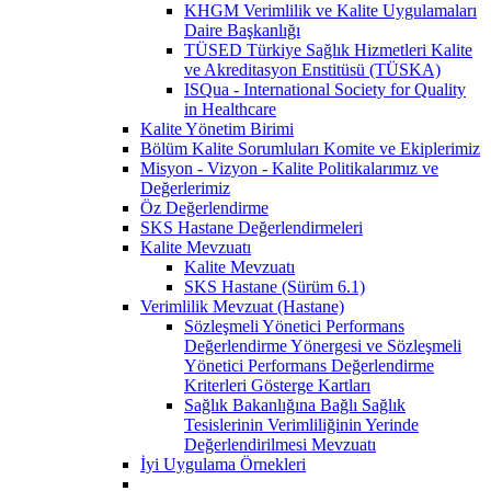
KHGM Verimlilik ve Kalite Uygulamaları
Daire Başkanlığı
TÜSED Türkiye Sağlık Hizmetleri Kalite
ve Akreditasyon Enstitüsü (TÜSKA)
ISQua - International Society for Quality
in Healthcare
Kalite Yönetim Birimi
Bölüm Kalite Sorumluları Komite ve Ekiplerimiz
Misyon - Vizyon - Kalite Politikalarımız ve
Değerlerimiz
Öz Değerlendirme
SKS Hastane Değerlendirmeleri
Kalite Mevzuatı
Kalite Mevzuatı
SKS Hastane (Sürüm 6.1)
Verimlilik Mevzuat (Hastane)
Sözleşmeli Yönetici Performans
Değerlendirme Yönergesi ve Sözleşmeli
Yönetici Performans Değerlendirme
Kriterleri Gösterge Kartları
Sağlık Bakanlığına Bağlı Sağlık
Tesislerinin Verimliliğinin Yerinde
Değerlendirilmesi Mevzuatı
İyi Uygulama Örnekleri