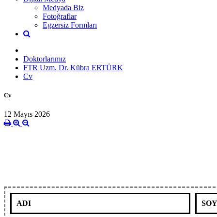
Medyada Biz
Fotoğraflar
Egzersiz Formları
Doktorlarımız
FTR Uzm. Dr. Kübra ERTÜRK
Cv
Cv
12 Mayıs 2026
ADI
SOY