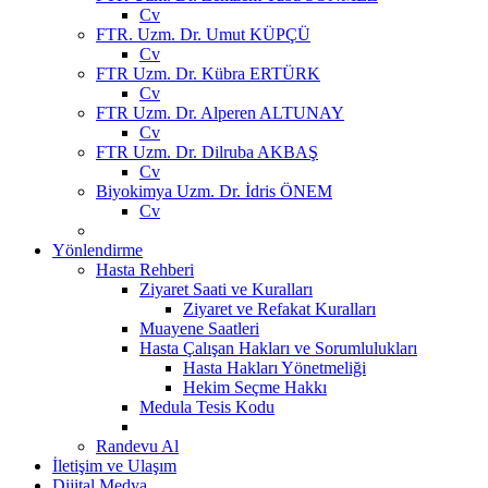
Cv
FTR. Uzm. Dr. Umut KÜPÇÜ
Cv
FTR Uzm. Dr. Kübra ERTÜRK
Cv
FTR Uzm. Dr. Alperen ALTUNAY
Cv
FTR Uzm. Dr. Dilruba AKBAŞ
Cv
Biyokimya Uzm. Dr. İdris ÖNEM
Cv
Yönlendirme
Hasta Rehberi
Ziyaret Saati ve Kuralları
Ziyaret ve Refakat Kuralları
Muayene Saatleri
Hasta Çalışan Hakları ve Sorumlulukları
Hasta Hakları Yönetmeliği
Hekim Seçme Hakkı
Medula Tesis Kodu
Randevu Al
İletişim ve Ulaşım
Dijital Medya