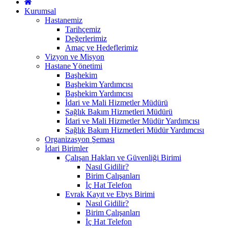
Kurumsal
Hastanemiz
Tarihçemiz
Değerlerimiz
Amaç ve Hedeflerimiz
Vizyon ve Misyon
Hastane Yönetimi
Başhekim
Başhekim Yardımcısı
Başhekim Yardımcısı
İdari ve Mali Hizmetler Müdürü
Sağlık Bakım Hizmetleri Müdürü
İdari ve Mali Hizmetler Müdür Yardımcısı
Sağlık Bakım Hizmetleri Müdür Yardımcısı
Organizasyon Şeması
İdari Birimler
Çalışan Hakları ve Güvenliği Birimi
Nasıl Gidilir?
Birim Çalışanları
İç Hat Telefon
Evrak Kayıt ve Ebys Birimi
Nasıl Gidilir?
Birim Çalışanları
İç Hat Telefon