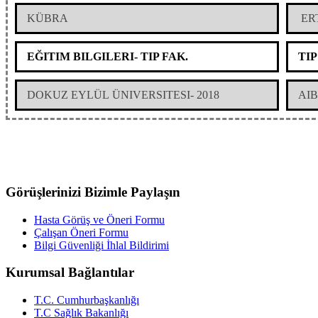
KÜBRA
ER
EĞITIM BILGILERI- TIP FAK.
TIP
DOKUZ EYLÜL ÜNIVERSITESI- 2018
AIB
Görüşlerinizi Bizimle Paylaşın
Hasta Görüş ve Öneri Formu
Çalışan Öneri Formu
Bilgi Güvenliği İhlal Bildirimi
Kurumsal Bağlantılar
T.C. Cumhurbaşkanlığı
T.C Sağlık Bakanlığı