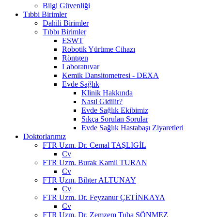
Bilgi Güvenliği
Tıbbi Birimler
Dahili Birimler
Tıbbı Birimler
ESWT
Robotik Yürüme Cihazı
Röntgen
Laboratuvar
Kemik Dansitometresi - DEXA
Evde Sağlık
Klinik Hakkında
Nasıl Gidilir?
Evde Sağlık Ekibimiz
Sıkça Sorulan Sorular
Evde Sağlık Hastabaşı Ziyaretleri
Doktorlarımız
FTR Uzm. Dr. Cemal TAŞLIGİL
Cv
FTR Uzm. Burak Kamil TURAN
Cv
FTR Uzm. Bihter ALTUNAY
Cv
FTR Uzm. Dr. Feyzanur ÇETİNKAYA
Cv
FTR Uzm. Dr. Zemzem Tuba SÖNMEZ