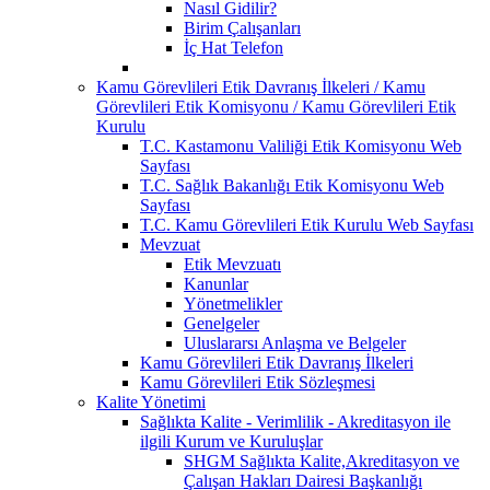
Nasıl Gidilir?
Birim Çalışanları
İç Hat Telefon
Kamu Görevlileri Etik Davranış İlkeleri / Kamu
Görevlileri Etik Komisyonu / Kamu Görevlileri Etik
Kurulu
T.C. Kastamonu Valiliği Etik Komisyonu Web
Sayfası
T.C. Sağlık Bakanlığı Etik Komisyonu Web
Sayfası
T.C. Kamu Görevlileri Etik Kurulu Web Sayfası
Mevzuat
Etik Mevzuatı
Kanunlar
Yönetmelikler
Genelgeler
Uluslararsı Anlaşma ve Belgeler
Kamu Görevlileri Etik Davranış İlkeleri
Kamu Görevlileri Etik Sözleşmesi
Kalite Yönetimi
Sağlıkta Kalite - Verimlilik - Akreditasyon ile
ilgili Kurum ve Kuruluşlar
SHGM Sağlıkta Kalite,Akreditasyon ve
Çalışan Hakları Dairesi Başkanlığı