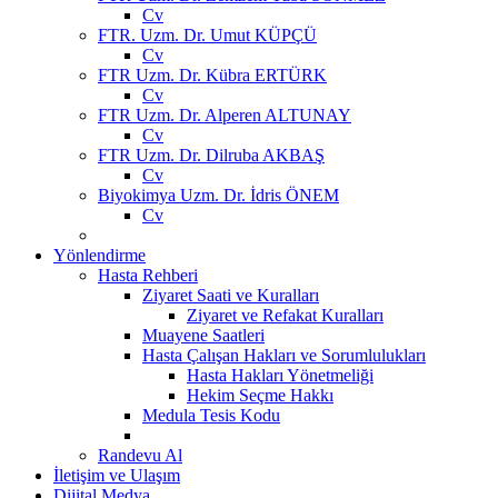
Cv
FTR. Uzm. Dr. Umut KÜPÇÜ
Cv
FTR Uzm. Dr. Kübra ERTÜRK
Cv
FTR Uzm. Dr. Alperen ALTUNAY
Cv
FTR Uzm. Dr. Dilruba AKBAŞ
Cv
Biyokimya Uzm. Dr. İdris ÖNEM
Cv
Yönlendirme
Hasta Rehberi
Ziyaret Saati ve Kuralları
Ziyaret ve Refakat Kuralları
Muayene Saatleri
Hasta Çalışan Hakları ve Sorumlulukları
Hasta Hakları Yönetmeliği
Hekim Seçme Hakkı
Medula Tesis Kodu
Randevu Al
İletişim ve Ulaşım
Dijital Medya