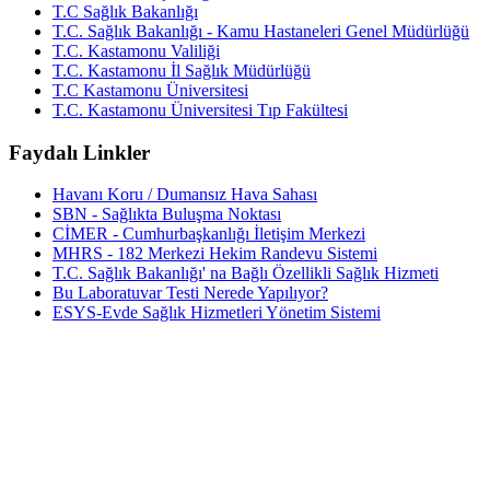
T.C Sağlık Bakanlığı
T.C. Sağlık Bakanlığı - Kamu Hastaneleri Genel Müdürlüğü
T.C. Kastamonu Valiliği
T.C. Kastamonu İl Sağlık Müdürlüğü
T.C Kastamonu Üniversitesi
T.C. Kastamonu Üniversitesi Tıp Fakültesi
Faydalı Linkler
Havanı Koru / Dumansız Hava Sahası
SBN - Sağlıkta Buluşma Noktası
CİMER - Cumhurbaşkanlığı İletişim Merkezi
MHRS - 182 Merkezi Hekim Randevu Sistemi
T.C. Sağlık Bakanlığı' na Bağlı Özellikli Sağlık Hizmeti
Bu Laboratuvar Testi Nerede Yapılıyor?
ESYS-Evde Sağlık Hizmetleri Yönetim Sistemi