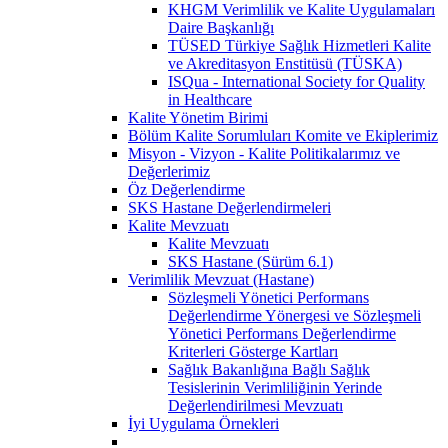
KHGM Verimlilik ve Kalite Uygulamaları
Daire Başkanlığı
TÜSED Türkiye Sağlık Hizmetleri Kalite
ve Akreditasyon Enstitüsü (TÜSKA)
ISQua - International Society for Quality
in Healthcare
Kalite Yönetim Birimi
Bölüm Kalite Sorumluları Komite ve Ekiplerimiz
Misyon - Vizyon - Kalite Politikalarımız ve
Değerlerimiz
Öz Değerlendirme
SKS Hastane Değerlendirmeleri
Kalite Mevzuatı
Kalite Mevzuatı
SKS Hastane (Sürüm 6.1)
Verimlilik Mevzuat (Hastane)
Sözleşmeli Yönetici Performans
Değerlendirme Yönergesi ve Sözleşmeli
Yönetici Performans Değerlendirme
Kriterleri Gösterge Kartları
Sağlık Bakanlığına Bağlı Sağlık
Tesislerinin Verimliliğinin Yerinde
Değerlendirilmesi Mevzuatı
İyi Uygulama Örnekleri