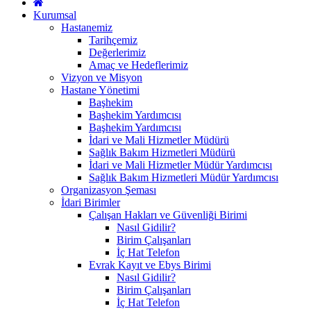
Kurumsal
Hastanemiz
Tarihçemiz
Değerlerimiz
Amaç ve Hedeflerimiz
Vizyon ve Misyon
Hastane Yönetimi
Başhekim
Başhekim Yardımcısı
Başhekim Yardımcısı
İdari ve Mali Hizmetler Müdürü
Sağlık Bakım Hizmetleri Müdürü
İdari ve Mali Hizmetler Müdür Yardımcısı
Sağlık Bakım Hizmetleri Müdür Yardımcısı
Organizasyon Şeması
İdari Birimler
Çalışan Hakları ve Güvenliği Birimi
Nasıl Gidilir?
Birim Çalışanları
İç Hat Telefon
Evrak Kayıt ve Ebys Birimi
Nasıl Gidilir?
Birim Çalışanları
İç Hat Telefon